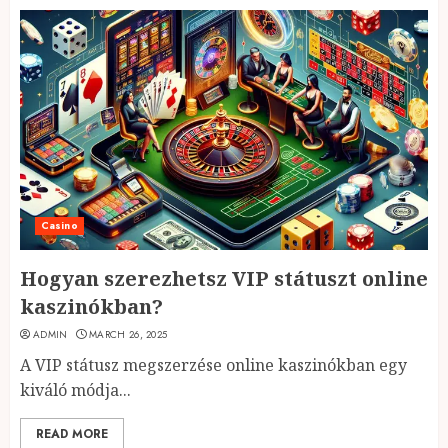
Casino
Hogyan szerezhetsz VIP státuszt online
kaszinókban?
ADMIN
MARCH 26, 2025
A VIP státusz megszerzése online kaszinókban egy
kiváló módja...
READ MORE